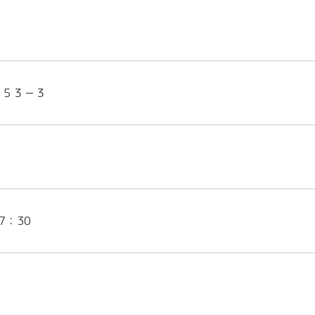
－５３－３
7：30