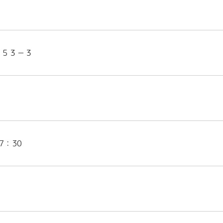
－５３－３
7：30