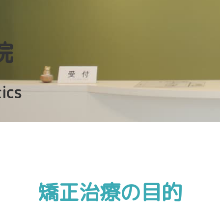
院
ics
矯正治療の目的