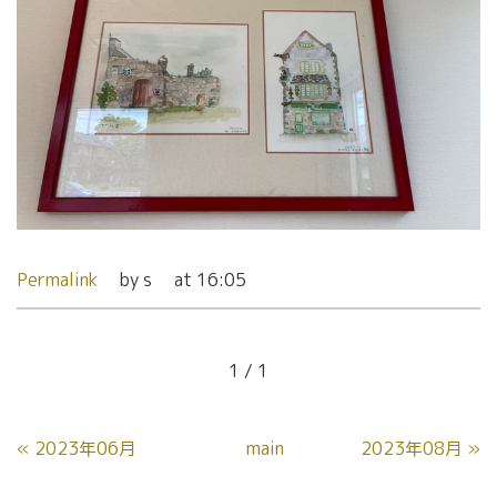
Permalink
by s
at 16:05
1 / 1
«
2023年06月
main
2023年08月
»