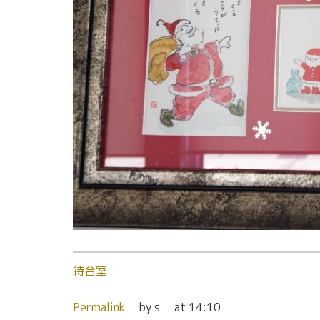
待合室
Permalink
by s
at 14:10