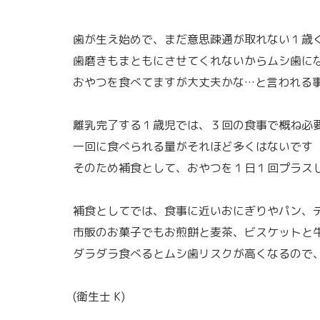
歯が生え始めで、まだ意思疎通が取れない１歳
歯磨きもまともにさせてくれないからムシ歯に
おやつを食べてますが大丈夫かな…と言われる
離乳完了する１歳児では、３回の食事で概ね必
一回に食べられる量がそれほど多くはないです
そのため補食として、おやつを１日１回プラス
補食としてでは、食事に近いおにぎりやパン、
市販のお菓子でもお煎餅と麦茶、ビスケットと
ダラダラ食べるとムシ歯リスクが高くなるので、
(衛生士 K)