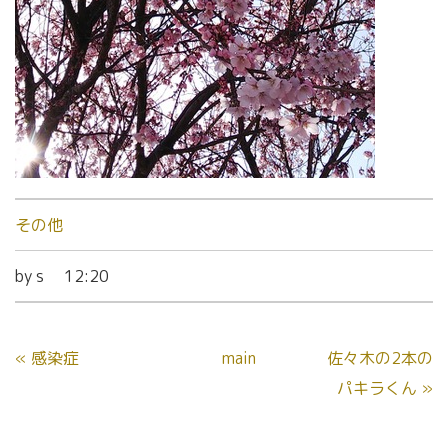
その他
by
s
12:20
«
感染症
main
佐々木の2本の
パキラくん
»