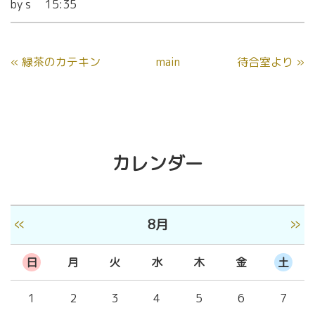
by
s
15:35
«
緑茶のカテキン
main
待合室より
»
カレンダー
«
»
8月
日
月
火
水
木
金
土
1
2
3
4
5
6
7